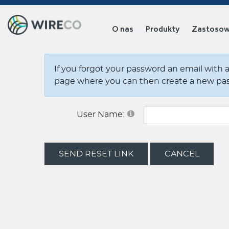
O nas
Produkty
Zastosow
If you forgot your password an email with a 
page where you can then create a new pa
User Name:
SEND RESET LINK
CANCEL